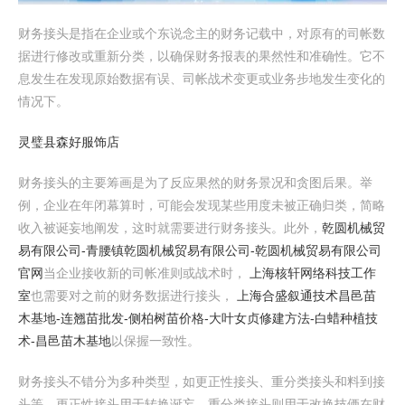
财务接头是指在企业或个东说念主的财务记载中，对原有的司帐数
据进行修改或重新分类，以确保财务报表的果然性和准确性。它不
息发生在发现原始数据有误、司帐战术变更或业务步地发生变化的
情况下。
灵璧县森好服饰店
财务接头的主要筹画是为了反应果然的财务景况和贪图后果。举
例，企业在年闭幕算时，可能会发现某些用度未被正确归类，简略
收入被诞妄地阐发，这时就需要进行财务接头。此外，
乾圆机械贸
易有限公司-青腰镇乾圆机械贸易有限公司-乾圆机械贸易有限公司
官网
当企业接收新的司帐准则或战术时，
上海核轩网络科技工作
室
也需要对之前的财务数据进行接头，
上海合盛叙通技术
昌邑苗
木基地-连翘苗批发-侧柏树苗价格-大叶女贞修建方法-白蜡种植技
术-昌邑苗木基地
以保握一致性。
财务接头不错分为多种类型，如更正性接头、重分类接头和料到接
头等。更正性接头用于转换诞妄，重分类接头则用于改换技俩在财