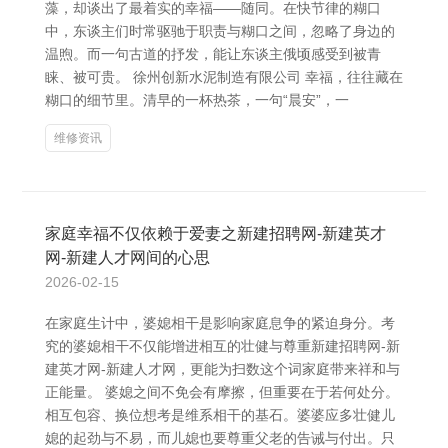
藻，却谈出了最着实的幸福——随同。在快节律的糊口
中，东谈主们时常驱驰于职责与糊口之间，忽略了身边的
温煦。而一句古道的抒发，能让东谈主俄顷感受到被青
睐、被可贵。 徐州创新水泥制造有限公司 幸福，往往藏在
糊口的细节里。清早的一杯热茶，一句“晨安”，一
维修资讯
家庭幸福不仅依赖于爱妻之新建招聘网-新建英才
网-新建人才网间的心思
2026-02-15
在家庭生计中，婆媳相干是影响家庭息争的紧迫身分。考
究的婆媳相干不仅能增进相互的壮健与尊重新建招聘网-新
建英才网-新建人才网，更能为扫数这个词家庭带来祥和与
正能量。 婆媳之间不免会有摩擦，但重要在于若何处分。
相互包容、换位想考是维系相干的基石。婆婆应多壮健儿
媳的起劲与不易，而儿媳也要尊重父老的告诫与付出。只