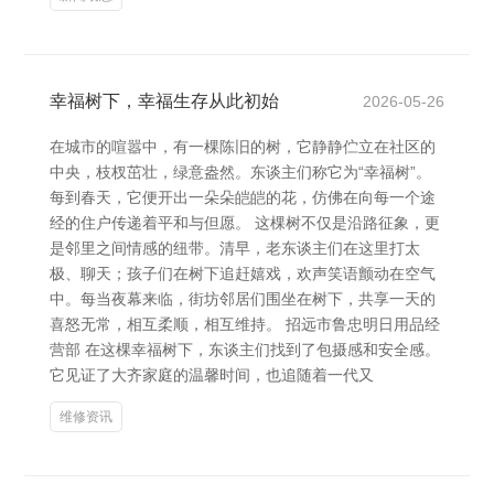
幸福树下，幸福生存从此初始
2026-05-26
在城市的喧嚣中，有一棵陈旧的树，它静静伫立在社区的
中央，枝杈茁壮，绿意盎然。东谈主们称它为“幸福树”。
每到春天，它便开出一朵朵皑皑的花，仿佛在向每一个途
经的住户传递着平和与但愿。 这棵树不仅是沿路征象，更
是邻里之间情感的纽带。清早，老东谈主们在这里打太
极、聊天；孩子们在树下追赶嬉戏，欢声笑语颤动在空气
中。每当夜幕来临，街坊邻居们围坐在树下，共享一天的
喜怒无常，相互柔顺，相互维持。 招远市鲁忠明日用品经
营部 在这棵幸福树下，东谈主们找到了包摄感和安全感。
它见证了大齐家庭的温馨时间，也追随着一代又
维修资讯