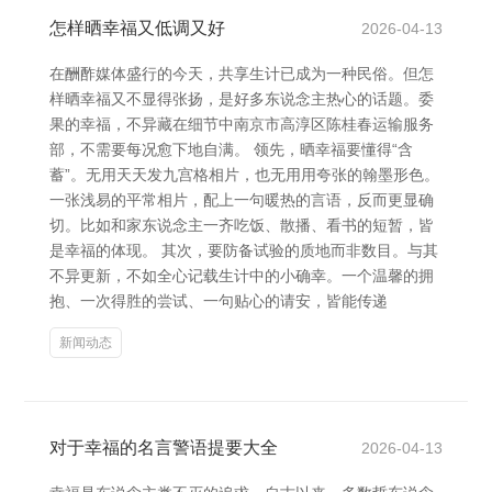
怎样晒幸福又低调又好
2026-04-13
在酬酢媒体盛行的今天，共享生计已成为一种民俗。但怎
样晒幸福又不显得张扬，是好多东说念主热心的话题。委
果的幸福，不异藏在细节中南京市高淳区陈桂春运输服务
部，不需要每况愈下地自满。 领先，晒幸福要懂得“含
蓄”。无用天天发九宫格相片，也无用用夸张的翰墨形色。
一张浅易的平常相片，配上一句暖热的言语，反而更显确
切。比如和家东说念主一齐吃饭、散播、看书的短暂，皆
是幸福的体现。 其次，要防备试验的质地而非数目。与其
不异更新，不如全心记载生计中的小确幸。一个温馨的拥
抱、一次得胜的尝试、一句贴心的请安，皆能传递
新闻动态
对于幸福的名言警语提要大全
2026-04-13