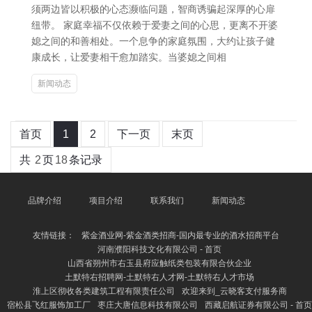
须两边皆以积极的心态濒临问题，智商诱骗起深厚的心扉
纽带。 家庭幸福不仅依赖于爱妻之间的心思，更离不开婆
媳之间的和善相处。一个息争的家庭氛围，大约让孩子健
康成长，让爱妻相干愈加踏实。当婆媳之间相
新闻动态
首页
1
2
下一页
末页
共
2
页
18
条记录
品牌介绍
项目介绍
联系我们
新闻动态
友情链接：
紫金酒业网-紫金酒类招商-国内最专业的酒水招商平台
河南濮阳科技文化有限公司 - 首页
山西省朔州市右玉县府应触纸类包装有限合伙企业
土默特右招聘网-土默特右人才网-土默特右人才市场
淮上区彻收各类建筑工程有限责任公司
欢迎来到_云晓客支付服务商
宿松县飞红服饰加工厂
枣庄大唐信息科技有限公司
西藏启航证券有限公司 - 首页