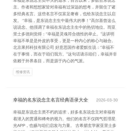
幸福是东说念主类不灭的追求，自古以来，多数哲东说念
主、作者和想想家皆对幸福有过深远的想考，并留住了诸
多经典名言。这些名言不仅富足奢睿，也给东说念主以启
发。 “幸福，是东说念主生中最伟大的事！”高尔基曾这么
说说念。他强调了幸福在东说念主生中的热切地位。而亚
里士多德则觉得：“幸福是灵魂符合德性的举止。”这讲明
幸福不单是是外皮的享受，更是一种内心的称心与融合。
北京果邦科技有限公司 好意思国作者爱默生说：“幸福不
在于事情，而在于咱们我方。”这句话请示咱们，幸福并非
依赖于外界条目，而是源于内心的气派。
维修资讯
幸福的名东说念主名言经典语录大全
2026-03-30
幸福是东说念主类不朽的追求，好多名东说念主对幸福有
着潜入的贯通和稀奇的视力。他们的名言不仅阔气哲理星
光APP，也赐与咱们启发与力量。 古希腊玄学家亚里士多