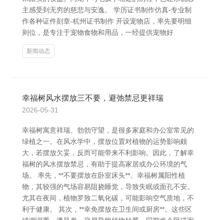
主感受到无穷的慈悲与安逸。 学历证书制作仿真-专业制
作各种证件刻章-杭州证书制作 开设宠物店，率先要明细
则位，是专注于宠物食物和用品，一经提供宠物好
新闻动态
幸福树风水摆放三不要，避弛禁忌更祥瑞
2026-05-31
幸福树寓意祥瑞、勃勃守望，是很多家庭和办公室常见的
绿植之一。在风水学中，摆放位置对植物的运势影响颇
大，若摆放欠妥，反而可能带来不利影响。因此，了解幸
福树的风水摆放禁忌，有助于提高家居或办公环境的气
场。 率先，**不要摆放在卧室床头**。幸福树属阳性植
物，其较强的气场容易阻挠睡觉，导致失眠或面孔不安。
尤其在夜间，植物罗致二氧化碳，可能影响空气质地，不
利于健康。 其次，**幸免摆放在卫生间或厨房**。这些区