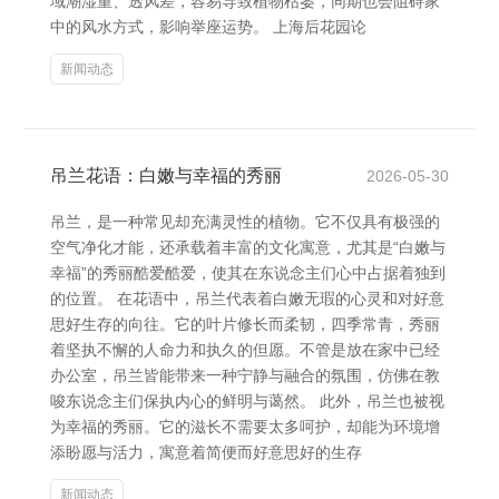
域潮湿重、透风差，容易导致植物枯萎，同期也会阻碍家
中的风水方式，影响举座运势。 上海后花园论
新闻动态
吊兰花语：白嫩与幸福的秀丽
2026-05-30
吊兰，是一种常见却充满灵性的植物。它不仅具有极强的
空气净化才能，还承载着丰富的文化寓意，尤其是“白嫩与
幸福”的秀丽酷爱酷爱，使其在东说念主们心中占据着独到
的位置。 在花语中，吊兰代表着白嫩无瑕的心灵和对好意
思好生存的向往。它的叶片修长而柔韧，四季常青，秀丽
着坚执不懈的人命力和执久的但愿。不管是放在家中已经
办公室，吊兰皆能带来一种宁静与融合的氛围，仿佛在教
唆东说念主们保执内心的鲜明与蔼然。 此外，吊兰也被视
为幸福的秀丽。它的滋长不需要太多呵护，却能为环境增
添盼愿与活力，寓意着简便而好意思好的生存
新闻动态