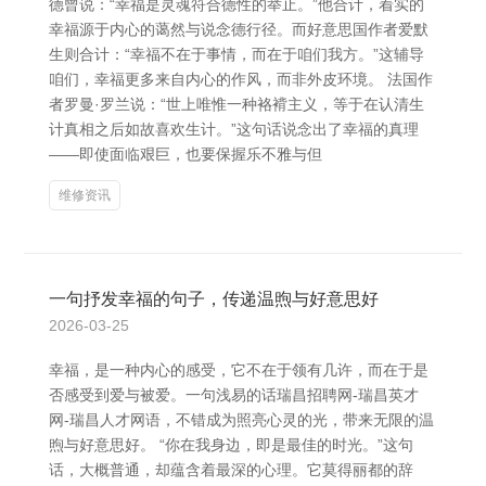
德曾说：“幸福是灵魂符合德性的举止。”他合计，着实的
幸福源于内心的蔼然与说念德行径。而好意思国作者爱默
生则合计：“幸福不在于事情，而在于咱们我方。”这辅导
咱们，幸福更多来自内心的作风，而非外皮环境。 法国作
者罗曼·罗兰说：“世上唯惟一种袼褙主义，等于在认清生
计真相之后如故喜欢生计。”这句话说念出了幸福的真理
——即使面临艰巨，也要保握乐不雅与但
维修资讯
一句抒发幸福的句子，传递温煦与好意思好
2026-03-25
幸福，是一种内心的感受，它不在于领有几许，而在于是
否感受到爱与被爱。一句浅易的话瑞昌招聘网-瑞昌英才
网-瑞昌人才网语，不错成为照亮心灵的光，带来无限的温
煦与好意思好。 “你在我身边，即是最佳的时光。”这句
话，大概普通，却蕴含着最深的心理。它莫得丽都的辞