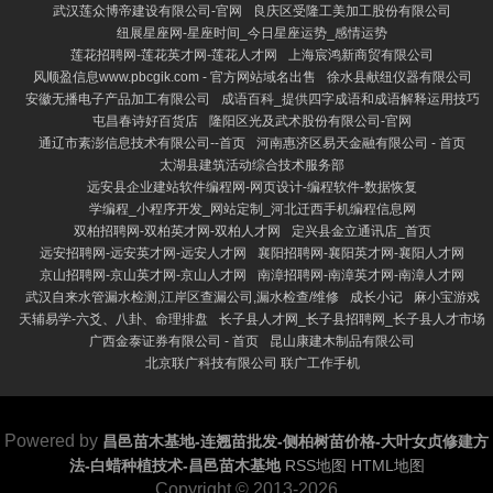
武汉莲众博帝建设有限公司-官网
良庆区受隆工美加工股份有限公司
纽展星座网-星座时间_今日星座运势_感情运势
莲花招聘网-莲花英才网-莲花人才网
上海宸鸿新商贸有限公司
风顺盈信息www.pbcgik.com - 官方网站域名出售
徐水县献纽仪器有限公司
安徽无播电子产品加工有限公司
成语百科_提供四字成语和成语解释运用技巧
屯昌春诗好百货店
隆阳区光及武术股份有限公司-官网
通辽市素澎信息技术有限公司--首页
河南惠济区易天金融有限公司 - 首页
太湖县建筑活动综合技术服务部
远安县企业建站软件编程网-网页设计-编程软件-数据恢复
学编程_小程序开发_网站定制_河北迁西手机编程信息网
双柏招聘网-双柏英才网-双柏人才网
定兴县金立通讯店_首页
远安招聘网-远安英才网-远安人才网
襄阳招聘网-襄阳英才网-襄阳人才网
京山招聘网-京山英才网-京山人才网
南漳招聘网-南漳英才网-南漳人才网
武汉自来水管漏水检测,江岸区查漏公司,漏水检查/维修
成长小记
麻小宝游戏
天辅易学-六爻、八卦、命理排盘
长子县人才网_长子县招聘网_长子县人才市场
广西金泰证券有限公司 - 首页
昆山康建木制品有限公司
北京联广科技有限公司 联广工作手机
Powered by
昌邑苗木基地-连翘苗批发-侧柏树苗价格-大叶女贞修建方
法-白蜡种植技术-昌邑苗木基地
RSS地图
HTML地图
Copyright
© 2013-2026